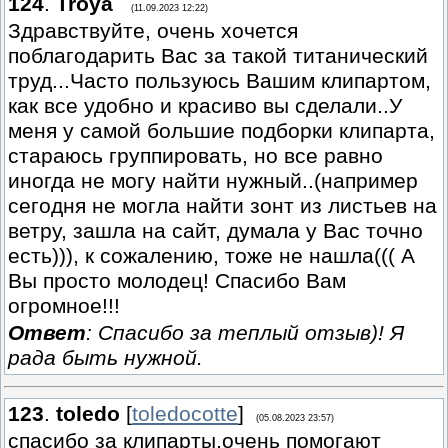
124
.
Troya
(11.09.2023 12:22)
Здравствуйте, очень хочется
поблагодарить Вас за такой титанический
труд...Часто пользуюсь Вашим клипартом,
как все удобно и красиво вы сделали..У
меня у самой большие подборки клипарта,
стараюсь группировать, но все равно
иногда не могу найти нужный..(например
сегодня не могла найти зонт из листьев на
ветру, зашла на сайт, думала у Вас точно
есть))), к сожалению, тоже не нашла((( А
Вы просто молодец! Спасибо Вам
огромное!!!
Ответ
: Спасибо за теплый отзыв)! Я
рада быть нужной.
123
.
toledo
[
toledocotte
]
(05.08.2023 23:57)
спасибо за клипарты,очень помогают