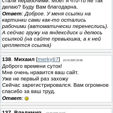
стали нерабочими. Моет я что-то не так
делаю? Буду Вам благодарна.
Ответ
: Доброе. У меня ссылки на
картинки сами как-то остались
рабочими (автоматически перенеслись).
А сейчас гружу на яндексдиск и делюсь
ссылкой (на сайте превьюшка, а к ней
цепляется ссылка)
138
.
Михаил
[
merky67
]
(13.10.2025 18:44)
Доброго времени суток!
Мне очень нравится ваш сайт.
Уже не первый раз захожу
Сейчас зарегистрировался. Вам огромное
спасибо за ваш труд.
Ответ
:
137
.
Владимир