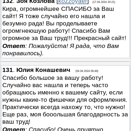
132
.
Зоя Козлова
[
kozzoyaer
]
(17.04.2024 20:21)
Кира, огромнейшее СПАСИБО за Ваш
сайт! Я тоже случайно его нашла и
безумно рада! Вы проделываете
огромгнеюшую работу! Спасибо Вам
огромное за Ваш труд!!! Прекрасный сайт!
Ответ
: Пожалуйста! Я рада, что Вам
понравилось).
131
.
Юлия Конашевич
(04.04.2024 09:49)
Спасибо большое за вашу работу!
Случайно вас нашла и теперь часто
обращаюсь именно к вашему сайту, если
нужны какие-то фишечки для оформления.
Практически всегда нахожу то, что нужно!
Еще раз, моя бооольшая благодарность за
ваш труд!
Ответ
: Спасибо! Очень приятно