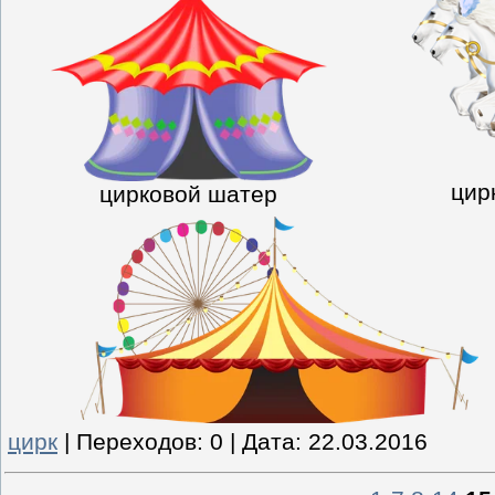
цир
цирковой шатер
цирк
|
Переходов:
0
|
Дата:
22.03.2016